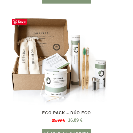
Save
ECO PACK – DÚO ECO
16,89
€
25,99
€