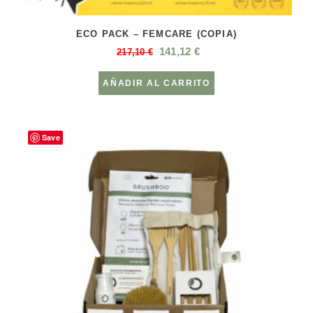
ECO PACK – FEMCARE (COPIA)
141,12
€
217,10
€
AÑADIR AL CARRITO
Save