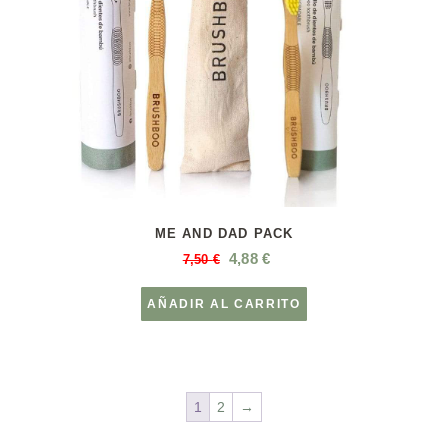
ME AND DAD PACK
4,88
€
7,50
€
AÑADIR AL CARRITO
1
2
→