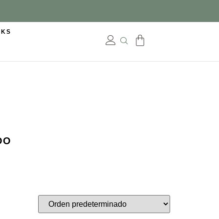
CKS
OO