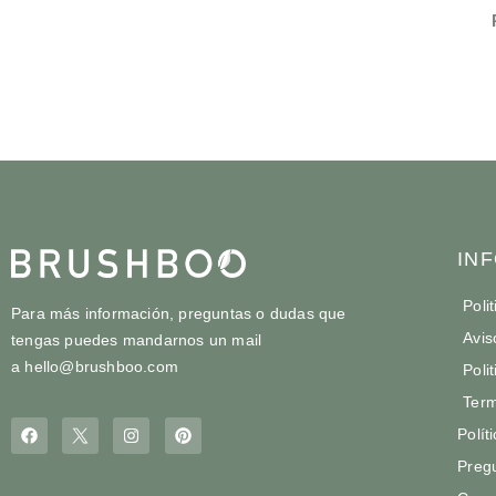
IN
Poli
Para más información, preguntas o dudas que
Avis
tengas puedes mandarnos un mail
a
hello@brushboo.com
Poli
Term
Polít
Preg