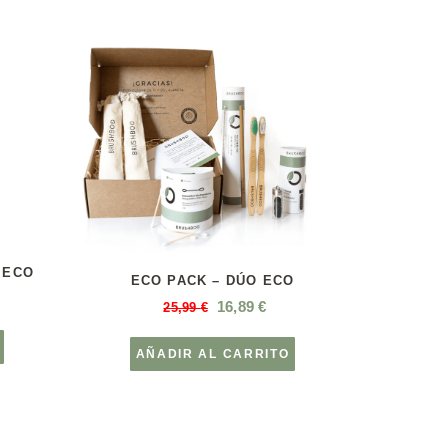
 ECO
ECO PACK – DÚO ECO
16,89
€
25,99
€
AÑADIR AL CARRITO