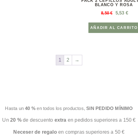
PACK 2 CEPILLOS ADUL
BLANCO Y ROSA
5,53
€
8,50
€
AÑADIR AL CARRITO
1
2
→
Hasta un
40 %
en todos los productos,
SIN PEDIDO MÍNIMO
Un
20 %
de descuento
extra
en pedidos superiores a 150 €
Neceser de regalo
en compras superiores a 50 €