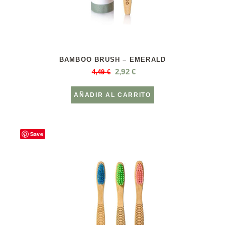
BAMBOO BRUSH – EMERALD
2,92
€
4,49
€
AÑADIR AL CARRITO
Save