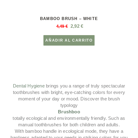
BAMBOO BRUSH – WHITE
2,92
€
4,49
€
AÑADIR AL CARRITO
Dental Hygiene
brings you a range of truly spectacular
toothbrushes with bright, eye-catching colors for every
moment of your day or mood. Discover the brush
typology
Brushboo
totally ecological and environmentally friendly. Such as
manual toothbrushes for both children and adults.
With bamboo handle in ecological mode, they have a
hardness adapted to your needs in striking colors for you