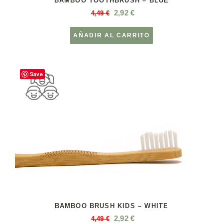
BAMBOO TOOTHBRUSH – BLUE
2,92
€
4,49
€
AÑADIR AL CARRITO
Save
BAMBOO BRUSH KIDS – WHITE
2,92
€
4,49
€