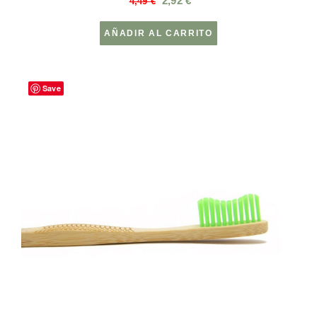
2,92
€
4,49
€
AÑADIR AL CARRITO
Save