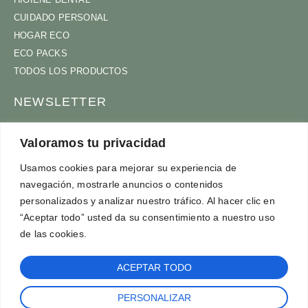
CUIDADO PERSONAL
HOGAR ECO
ECO PACKS
TODOS LOS PRODUCTOS
NEWSLETTER
ÚNETE A NUESTRA COMUNIDAD
Valoramos tu privacidad
Usamos cookies para mejorar su experiencia de
navegación, mostrarle anuncios o contenidos
ACEPTO
TÉRMINOS Y CONDICIONES
personalizados y analizar nuestro tráfico. Al hacer clic en
SUSCRÍBETE
“Aceptar todo” usted da su consentimiento a nuestro uso
de las cookies.
ACEPTAR TODO
PERSONALIZAR