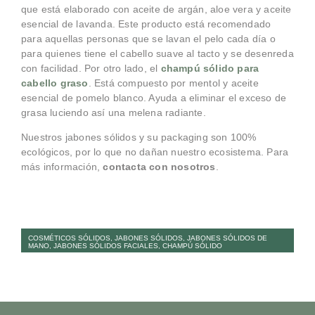
que está elaborado con aceite de argán, aloe vera y aceite
esencial de lavanda. Este producto está recomendado
para aquellas personas que se lavan el pelo cada día o
para quienes tiene el cabello suave al tacto y se desenreda
con facilidad. Por otro lado, el
champú sólido para
cabello graso
. Está compuesto por mentol y aceite
esencial de pomelo blanco. Ayuda a eliminar el exceso de
grasa luciendo así una melena radiante.
Nuestros jabones sólidos y su packaging son 100%
ecológicos, por lo que no dañan nuestro ecosistema. Para
más información,
contacta con nosotros
.
COSMÉTICOS SÓLIDOS
,
JABONES SÓLIDOS
,
JABONES SÓLIDOS DE
MANO
,
JABONES SÓLIDOS FACIALES
,
CHAMPÚ SÓLIDO