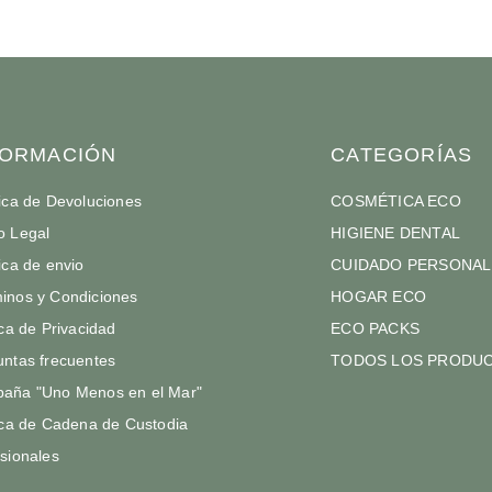
FORMACIÓN
CATEGORÍAS
tica de Devoluciones
COSMÉTICA ECO
o Legal
HIGIENE DENTAL
tica de envio
CUIDADO PERSONAL
inos y Condiciones
HOGAR ECO
ica de Privacidad
ECO PACKS
untas frecuentes
TODOS LOS PRODU
aña "Uno Menos en el Mar"
ica de Cadena de Custodia
sionales