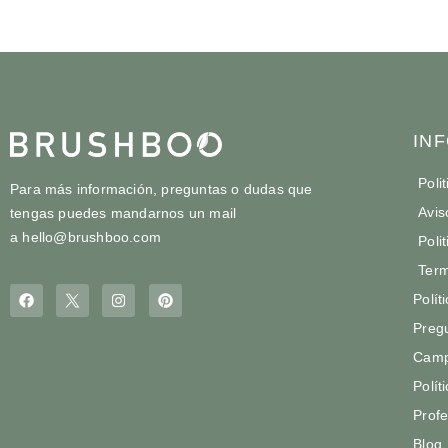
IN
Poli
Para más información, preguntas o dudas que
Avis
tengas puedes mandarnos un mail
a
hello@brushboo.com
Poli
Term
Polít
Preg
Camp
Polít
Profe
Blog