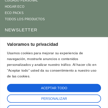
CUIDADO PERSONAL
HOGAR ECO
ECO PACKS
TODOS LOS PRODUCTOS
NEWSLETTER
ÚNETE A NUESTRA COMUNIDAD
Valoramos tu privacidad
Usamos cookies para mejorar su experiencia de
navegación, mostrarle anuncios o contenidos
ACEPTO
TÉRMINOS Y CONDICIONES
personalizados y analizar nuestro tráfico. Al hacer clic en
SUSCRÍBETE
“Aceptar todo” usted da su consentimiento a nuestro uso
de las cookies.
ACEPTAR TODO
PERSONALIZAR