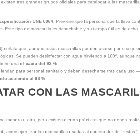
xisten tres grandes grupos oficiales para catalogar a las mascarill
Especificación UNE 0064
. Previene que la persona que la lleva con
. Este tipo de mascarilla es desechable y su tiempo útil es de ocho
 señala que, aunque estas mascarillas pueden usarse por cualquier 
lógicas. Se pueden desinfectar con agua hirviendo a 100º, aunque
 tiene una
eficacia del 92 %
.
miendan para personal sanitario y deben desecharse tras cada uso 
trado asciende al 98 %
.
ATAR CON LAS MASCARI
na manera u otra, pero existen ciertas prácticas que no deben reali
ad
, aconsejan tirar las mascarillas usadas al contenedor de “restos”