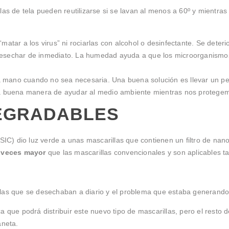
las de tela pueden reutilizarse si se lavan al menos a 60º y mientras 
“matar a los virus” ni rociarlas con alcohol o desinfectante. Se deter
desechar de inmediato. La humedad ayuda a que los microorganismos
n la mano cuando no sea necesaria. Una buena solución es llevar un 
 buena manera de ayudar al medio ambiente mientras nos protegemo
EGRADABLES
SIC) dio luz verde a unas mascarillas que contienen un filtro de na
 veces mayor
que las mascarillas convencionales y son aplicables t
llas que se desechaban a diario y el problema que estaba generando
a que podrá distribuir este nuevo tipo de mascarillas, pero el resto 
aneta.