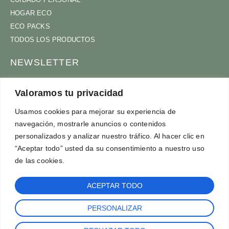
HOGAR ECO
ECO PACKS
TODOS LOS PRODUCTOS
NEWSLETTER
ÚNETE A NUESTRA COMUNIDAD
Valoramos tu privacidad
Usamos cookies para mejorar su experiencia de
navegación, mostrarle anuncios o contenidos
ACEPTO
TÉRMINOS Y CONDICIONES
personalizados y analizar nuestro tráfico. Al hacer clic en
SUSCRÍBETE
“Aceptar todo” usted da su consentimiento a nuestro uso
de las cookies.
ACEPTAR TODO
PERSONALIZAR
©2024 BRUSHBOO | PRODUCTOS ECOLÓGICOS.