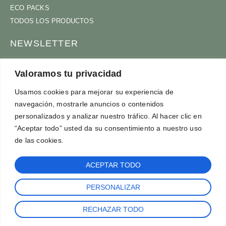
ECO PACKS
TODOS LOS PRODUCTOS
NEWSLETTER
ÚNETE A NUESTRA COMUNIDAD
Valoramos tu privacidad
Usamos cookies para mejorar su experiencia de
navegación, mostrarle anuncios o contenidos
ACEPTO
TÉRMINOS Y CONDICIONES
personalizados y analizar nuestro tráfico. Al hacer clic en
SUSCRÍBETE
“Aceptar todo” usted da su consentimiento a nuestro uso
de las cookies.
ACEPTAR TODO
PERSONALIZAR
©2024 BRUSHBOO | PRODUCTOS ECOLÓGICOS.
RECHAZAR TODO