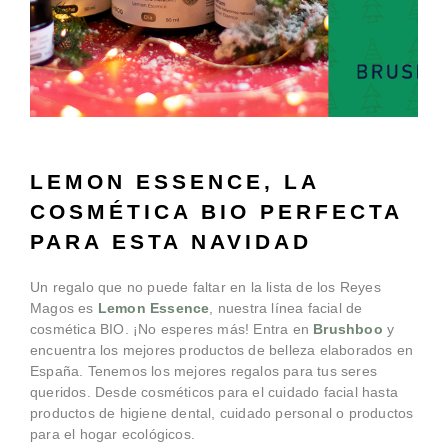
LEMON ESSENCE, LA
COSMÉTICA BIO PERFECTA
PARA ESTA NAVIDAD
Un regalo que no puede faltar en la lista de los Reyes
Magos es
Lemon Essence
, nuestra línea facial de
cosmética BIO. ¡No esperes más! Entra en
Brushboo
y
encuentra los mejores productos de belleza elaborados en
España. Tenemos los mejores regalos para tus seres
queridos. Desde cosméticos para el cuidado facial hasta
productos de higiene dental, cuidado personal o productos
para el hogar ecológicos.