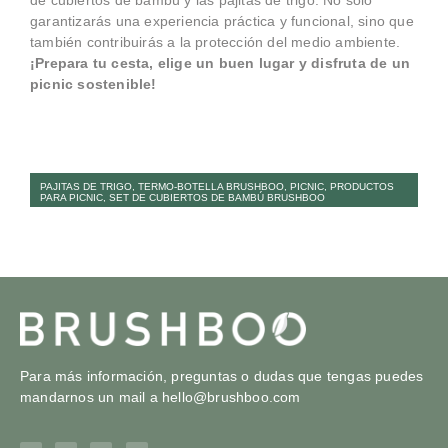
de cubiertos de bambú y las pajitas de trigo. No sólo
garantizarás una experiencia práctica y funcional, sino que
también contribuirás a la protección del medio ambiente.
¡Prepara tu cesta, elige un buen lugar y disfruta de un
picnic sostenible!
PAJITAS DE TRIGO
,
TERMO-BOTELLA BRUSHBOO
,
PICNIC
,
PRODUCTOS
PARA PICNIC
,
SET DE CUBIERTOS DE BAMBÚ BRUSHBOO
Para más información, preguntas o dudas que tengas puedes
mandarnos un mail a
hello@brushboo.com