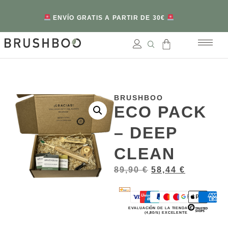
ENVÍO GRATIS A PARTIR DE 30€
BRUSHBOO
ECO PACK
– DEEP
CLEAN
89,90
€
58,44
€
EVALUACIÓN DE LA TIENDA
(4,80/5) EXCELENTE