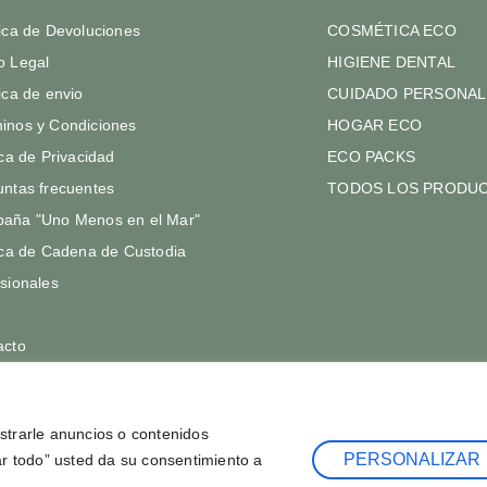
tica de Devoluciones
COSMÉTICA ECO
o Legal
HIGIENE DENTAL
tica de envio
CUIDADO PERSONAL
inos y Condiciones
HOGAR ECO
ica de Privacidad
ECO PACKS
untas frecuentes
TODOS LOS PRODU
aña "Uno Menos en el Mar"
ica de Cadena de Custodia
sionales
acto
trarle anuncios o contenidos
PERSONALIZAR
tar todo” usted da su consentimiento a