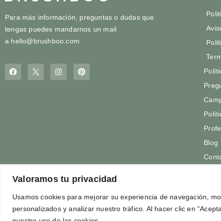
Poli
Para más información, preguntas o dudas que
Avis
tengas puedes mandarnos un mail
a
hello@brushboo.com
Poli
Term
Polít
Preg
Camp
Polít
Profe
Blog
Cont
Valoramos tu privacidad
Usamos cookies para mejorar su experiencia de navegación, mos
personalizados y analizar nuestro tráfico. Al hacer clic en “Acep
nuestro uso de las cookies.